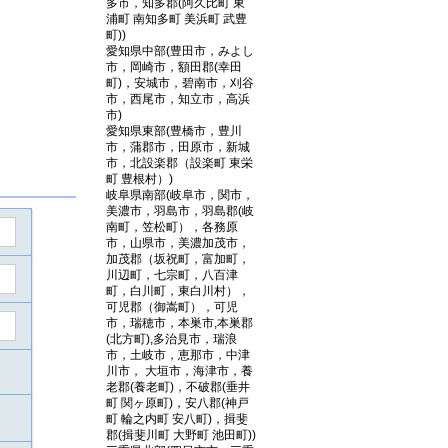
多市，知多郡(阿久比町 東
浦町 南知多町 美浜町 武豊
町))
愛知県中部(豊田市，みよし
市，岡崎市，額田郡(幸田
町)，安城市，碧南市，刈谷
市，西尾市，知立市，高浜
市)
愛知県東部(豊橋市，豊川
市，蒲郡市，田原市，新城
市，北設楽郡（設楽町 東栄
町 豊根村）)
岐阜県南部(岐阜市，関市，
美濃市，羽島市，羽島郡(岐
南町，笠松町），各務原
市，山県市，美濃加茂市，
加茂郡（坂祝町，富加町，
川辺町，七宗町，八百津
町，白川町，東白川村），
可児郡（御嵩町），可児
市，瑞穂市，本巣市,本巣郡
(北方町),多治見市，瑞浪
市，土岐市，恵那市，中津
川市， 大垣市，海津市，養
老郡(養老町)，不破郡(垂井
町 関ヶ原町)，安八郡(神戸
町 輪之内町 安八町)，揖斐
郡(揖斐川町 大野町 池田町))