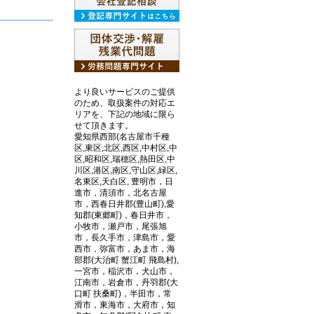
より良いサービスのご提供
のため、取扱案件の対応エ
リアを、下記の地域に限ら
せて頂きます。
愛知県西部(名古屋市千種
区,東区,北区,西区,中村区,中
区,昭和区,瑞穂区,熱田区,中
川区,港区,南区,守山区,緑区,
名東区,天白区, 豊明市，日
進市，清須市，北名古屋
市，西春日井郡(豊山町),愛
知郡(東郷町)，春日井市，
小牧市，瀬戸市，尾張旭
市，長久手市，津島市，愛
西市，弥富市，あま市，海
部郡(大治町 蟹江町 飛島村),
一宮市，稲沢市，犬山市，
江南市，岩倉市，丹羽郡(大
口町 扶桑町)，半田市，常
滑市，東海市，大府市，知