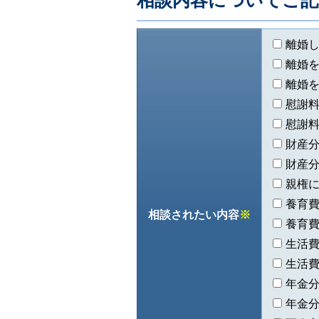
相談内容についてご記
離婚
離婚
離婚
慰謝
慰謝
財産
財産
親権
養育
相談されたい内容
※
養育
生活
生活
年金
年金