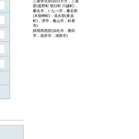
三重県北部(四日市市，三重
郡(菰野町 朝日町 川越町)，
桑名市，いなべ市，桑名郡
(木曽岬町)，員弁郡(東員
町)，津市，亀山市，鈴鹿
市)
静岡県西部(浜松市，磐田
市，袋井市，湖西市)