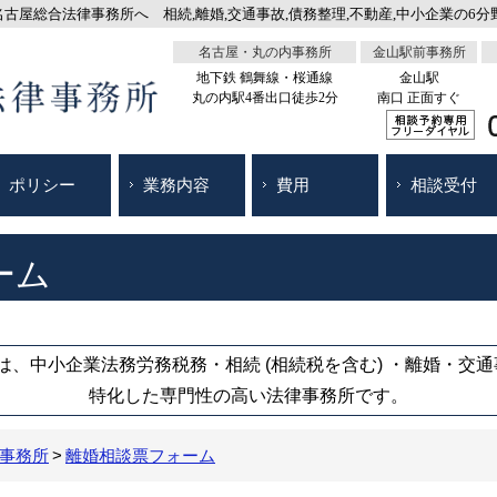
屋総合法律事務所へ 相続,離婚,交通事故,債務整理,不動産,中小企業の6分野
名古屋・丸の内事務所
金山駅前事務所
地下鉄 鶴舞線・桜通線
金山駅
丸の内駅4番出口徒歩2分
南口 正面すぐ
ポリシー
業務内容
費用
相談受付
ーム
、中小企業法務労務税務・相続 (相続税を含む) ・離婚・交
特化した専門性の高い法律事務所です。
事務所
離婚相談票フォーム