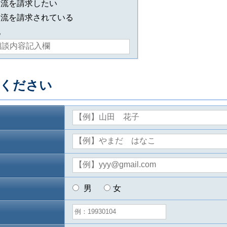
交流を請求したい
交流を請求されている
他
入ください
男
女