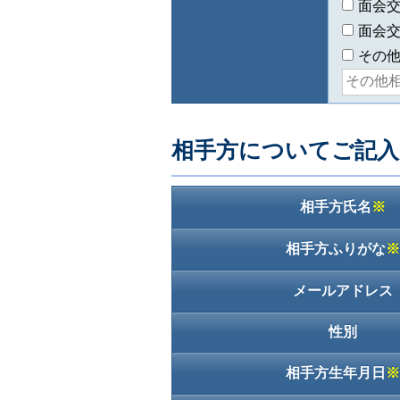
面会
面会
その
相手方についてご記
相手方氏名
※
相手方ふりがな
※
メールアドレス
性別
相手方生年月日
※