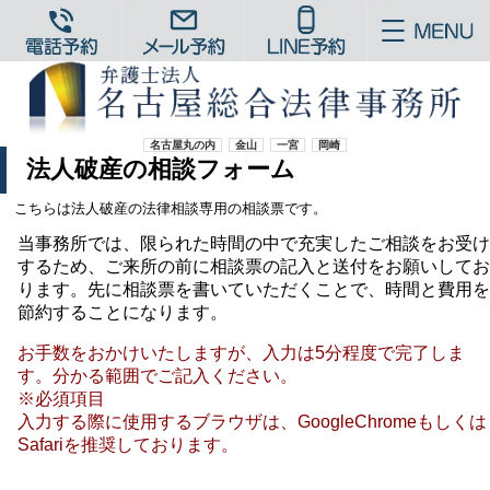
名古屋丸の内
金山
一宮
岡崎
法人破産の相談フォーム
こちらは法人破産の法律相談専用の相談票です。
当事務所では、限られた時間の中で充実したご相談をお受け
するため、ご来所の前に相談票の記入と送付をお願いしてお
ります。先に相談票を書いていただくことで、時間と費用を
節約することになります。
お手数をおかけいたしますが、入力は5分程度で完了しま
す。分かる範囲でご記入ください。
※必須項目
入力する際に使用するブラウザは、GoogleChromeもしくは
Safariを推奨しております。