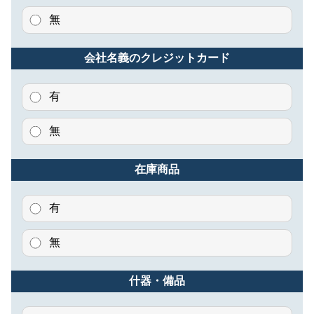
無
会社名義のクレジットカード
有
無
在庫商品
有
無
什器・備品