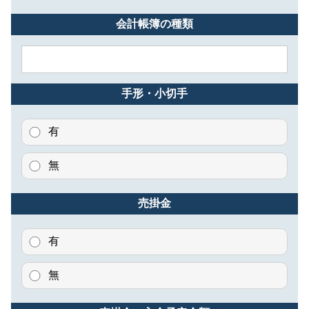
会計帳簿の種類
手形・小切手
有
無
売掛金
有
無