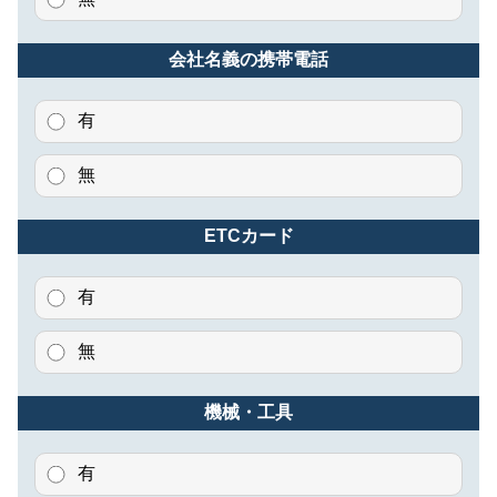
会社名義の携帯電話
有
無
ETCカード
有
無
機械・工具
有