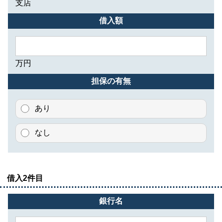
支店
借入額
万円
担保の有無
あり
なし
借入2件目
銀行名