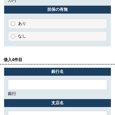
万円
担保の有無
あり
なし
借入4件目
銀行名
銀行
支店名