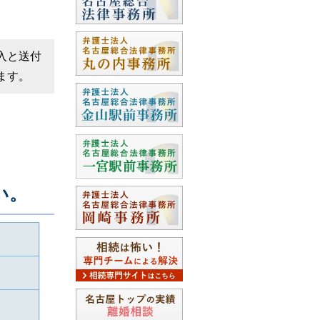
入と送付
ます。
い。