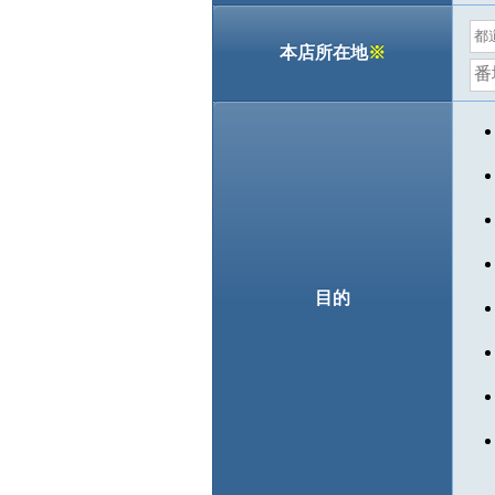
本店所在地
※
目的