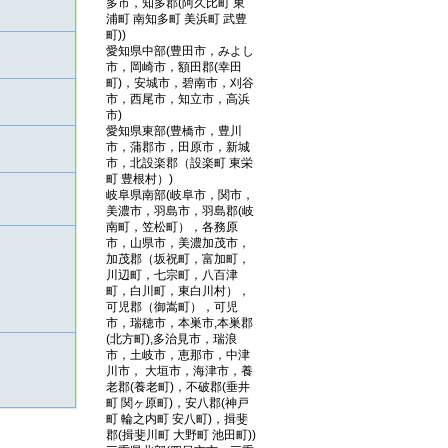
多市，知多郡(阿久比町 東
浦町 南知多町 美浜町 武豊
町))
愛知県中部(豊田市，みよし
市，岡崎市，額田郡(幸田
町)，安城市，碧南市，刈谷
市，西尾市，知立市，高浜
市)
愛知県東部(豊橋市，豊川
市，蒲郡市，田原市，新城
市，北設楽郡（設楽町 東栄
町 豊根村）)
岐阜県南部(岐阜市，関市，
美濃市，羽島市，羽島郡(岐
南町，笠松町），各務原
市，山県市，美濃加茂市，
加茂郡（坂祝町，富加町，
川辺町，七宗町，八百津
町，白川町，東白川村），
可児郡（御嵩町），可児
市，瑞穂市，本巣市,本巣郡
(北方町),多治見市，瑞浪
市，土岐市，恵那市，中津
川市， 大垣市，海津市，養
老郡(養老町)，不破郡(垂井
町 関ヶ原町)，安八郡(神戸
町 輪之内町 安八町)，揖斐
郡(揖斐川町 大野町 池田町))