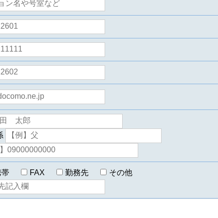
係
携帯
FAX
勤務先
その他