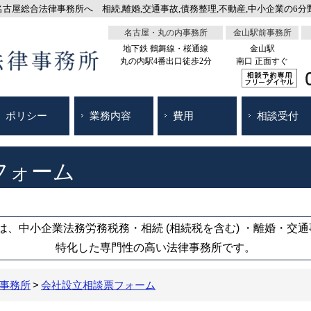
屋総合法律事務所へ 相続,離婚,交通事故,債務整理,不動産,中小企業の6分野
名古屋・丸の内事務所
金山駅前事務所
地下鉄 鶴舞線・桜通線
金山駅
丸の内駅4番出口徒歩2分
南口 正面すぐ
ポリシー
業務内容
費用
相談受付
フォーム
、中小企業法務労務税務・相続 (相続税を含む) ・離婚・交
特化した専門性の高い法律事務所です。
事務所
会社設立相談票フォーム