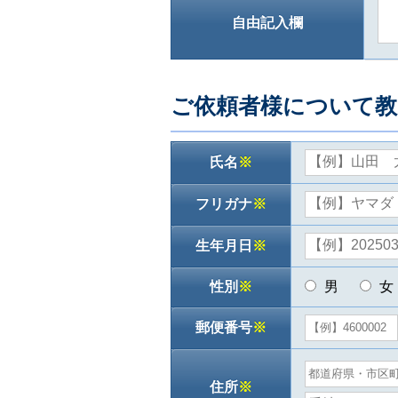
自由記入欄
ご依頼者様について教
氏名
※
フリガナ
※
生年月日
※
性別
※
男
女
郵便番号
※
住所
※