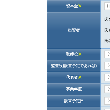
資本金
※
氏
氏
出資者
氏
取締役
※
監査役(設置予定であれば)
代表者
※
事業年度
設立予定日