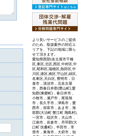
より良いサービスのご提供
のため、取扱案件の対応エ
リアを、下記の地域に限ら
せて頂きます。
愛知県西部(名古屋市千種
区,東区,北区,西区,中村区,中
区,昭和区,瑞穂区,熱田区,中
川区,港区,南区,守山区,緑区,
名東区,天白区, 豊明市，日
進市，清須市，北名古屋
市，西春日井郡(豊山町),愛
知郡(東郷町)，春日井市，
小牧市，瀬戸市，尾張旭
市，長久手市，津島市，愛
西市，弥富市，あま市，海
部郡(大治町 蟹江町 飛島村),
一宮市，稲沢市，犬山市，
江南市，岩倉市，丹羽郡(大
口町 扶桑町)，半田市，常
滑市，東海市，大府市，知