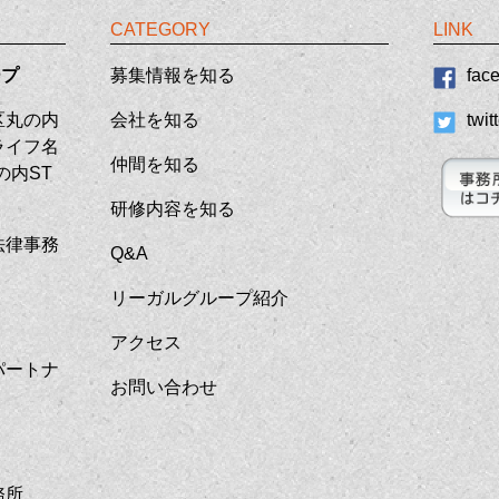
CATEGORY
LINK
ープ
募集情報を知る
fac
中区丸の内
会社を知る
twit
ライフ名
仲間を知る
の内ST
研修内容を知る
法律事務
Q&A
リーガルグループ紹介
アクセス
パートナ
お問い合わせ
務所