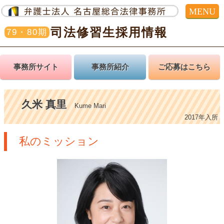
MENU
司法修習生採用情報
79・80期
事務所サイト
事務所紹介
ご応募はこちら
久米 真里
Kume Mari
2017年入所
私のミッション