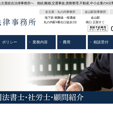
屋総合法律事務所へ 相続,離婚,交通事故,債務整理,不動産,中小企業の6分野
名古屋・丸の内事務所
金山駅前事務所
地下鉄 鶴舞線・桜通線
金山駅
丸の内駅4番出口徒歩2分
南口 正面すぐ
ポリシー
業務内容
費用
相談受付