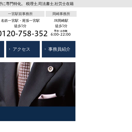
に専門特化。 税理士,司法書士,社労士在籍
一宮駅前事務所
岡崎事務所
名鉄一宮駅・尾張一宮駅
JR岡崎駅
徒歩5分
徒歩5分
アクセス
事務員紹介