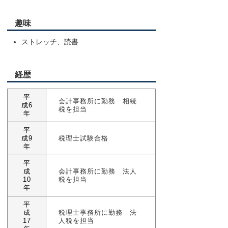
趣味
ストレッチ、読書
経歴
平
会計事務所に勤務 相続
成6
税を担当
年
平
成9
税理士試験合格
年
平
成
会計事務所に勤務 法人
10
税を担当
年
平
成
税理士事務所に勤務 法
17
人税を担当