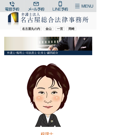
名古屋丸の内
金山
一宮
岡崎
税理士