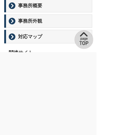
事務所概要
click
to
expand
事務所外観
click
contents
to
expand
対応マップ
click
contents
to
expand
関連サイト
contents