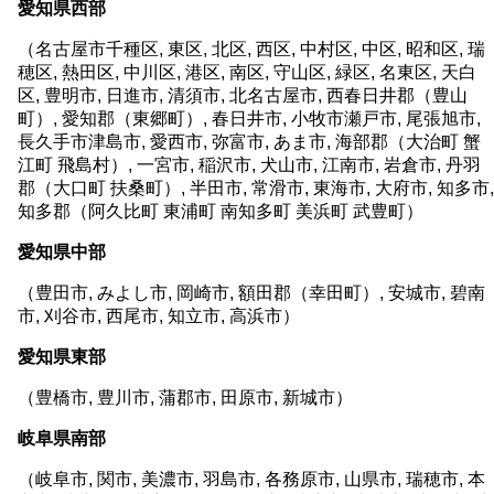
愛知県西部
（名古屋市千種区, 東区, 北区, 西区, 中村区, 中区, 昭和区, 瑞
穂区, 熱田区, 中川区, 港区, 南区, 守山区, 緑区, 名東区, 天白
区, 豊明市, 日進市, 清須市, 北名古屋市, 西春日井郡（豊山
町）, 愛知郡（東郷町）, 春日井市, 小牧市瀬戸市, 尾張旭市,
長久手市津島市, 愛西市, 弥富市, あま市, 海部郡（大治町 蟹
江町 飛島村）, 一宮市, 稲沢市, 犬山市, 江南市, 岩倉市, 丹羽
郡（大口町 扶桑町）, 半田市, 常滑市, 東海市, 大府市, 知多市,
知多郡（阿久比町 東浦町 南知多町 美浜町 武豊町）
愛知県中部
（豊田市, みよし市, 岡崎市, 額田郡（幸田町）, 安城市, 碧南
市, 刈谷市, 西尾市, 知立市, 高浜市）
愛知県東部
（豊橋市, 豊川市, 蒲郡市, 田原市, 新城市）
岐阜県南部
（岐阜市, 関市, 美濃市, 羽島市, 各務原市, 山県市, 瑞穂市, 本