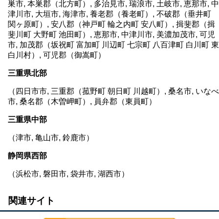
巣市, 本巣郡（北方町）, 多治見市, 瑞浪市, 土岐市, 恵那市, 中
津川市, 大垣市, 海津市, 養老郡（養老町）, 不破郡（垂井町
関ヶ原町）, 安八郡（神戸町 輪之内町 安八町）, 揖斐郡（揖
斐川町 大野町 池田町）, 恵那市, 中津川市, 美濃加茂市, 可児
市, 加茂郡（坂祝町 富加町 川辺町 七宗町 八百津町 白川町 東
白川村）, 可児郡（御嵩町）
三重県北部
（四日市市, 三重郡（菰野町 朝日町 川越町）, 桑名市, いなべ
市, 桑名郡（木曽岬町）, 員弁郡（東員町）
三重県中部
（津市, 亀山市, 鈴鹿市）
静岡県西部
（浜松市, 磐田市, 袋井市, 湖西市）
関連サイト