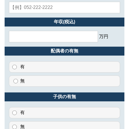
年収(税込)
万円
配偶者の有無
有
無
子供の有無
有
無