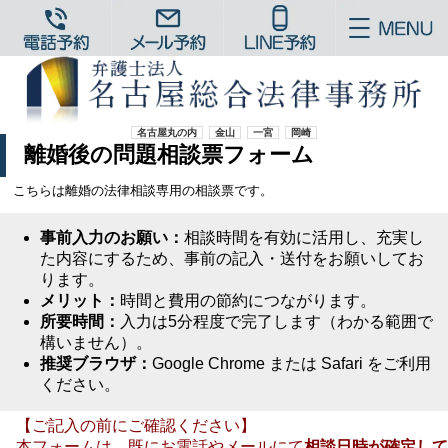
名古屋丸の内
金山
一宮
岡崎
離婚後の問題相談票フォーム
こちらは離婚の法律相談専用の相談票です。
事前入力のお願い：
相談時間を有効に活用し、充実し
た内容にするため、事前の記入・送付をお願いしてお
ります。
メリット：
時間と費用の節約につながります。
所要時間：
入力は5分程度で完了します（わかる範囲で
構いません）。
推奨ブラウザ：
Google Chrome または Safari をご利用
ください。
【ご記入の前にご確認ください】
本フォームは、既にお電話やメールにて
相談日時が確定して