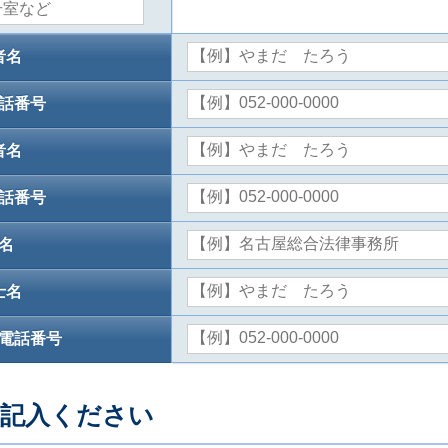
者名
話番号
者名
話番号
名
士名
電話番号
ご記入ください