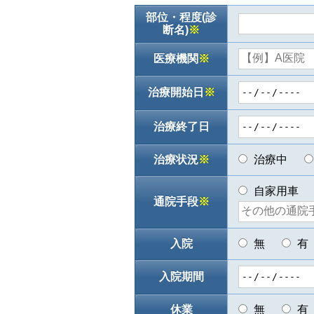
部位・程度(診
断名)
※
医療機関
※
治療開始日
※
治療終了日
治療状況
※
治療中
自家用車
通院手段
※
入院
無
有
入院期間
休業
無
有