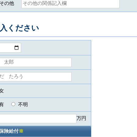
その他
入ください
女
有
不明
万円
保険給付
※