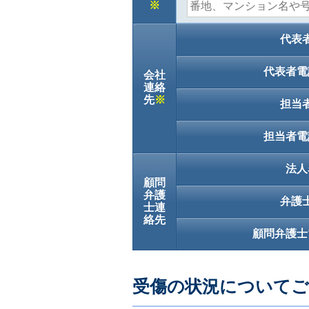
※
代表
代表者電
会社
連絡
先
※
担当
担当者電
法人
顧問
弁護
弁護
士連
絡先
顧問弁護士
受傷の状況について