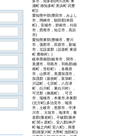
多市，知多郡(阿久比町 東
浦町 南知多町 美浜町 武豊
町))
愛知県中部(豊田市，みよし
市，岡崎市，額田郡(幸田
町)，安城市，碧南市，刈谷
市，西尾市，知立市，高浜
市)
愛知県東部(豊橋市，豊川
市，蒲郡市，田原市，新城
市，北設楽郡（設楽町 東栄
町 豊根村）)
岐阜県南部(岐阜市，関市，
美濃市，羽島市，羽島郡(岐
南町，笠松町），各務原
市，山県市，美濃加茂市，
加茂郡（坂祝町，富加町，
川辺町，七宗町，八百津
町，白川町，東白川村），
可児郡（御嵩町），可児
市，瑞穂市，本巣市,本巣郡
(北方町),多治見市，瑞浪
市，土岐市，恵那市，中津
川市， 大垣市，海津市，養
老郡(養老町)，不破郡(垂井
町 関ヶ原町)，安八郡(神戸
町 輪之内町 安八町)，揖斐
郡(揖斐川町 大野町 池田町))