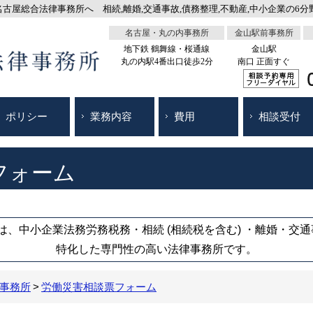
屋総合法律事務所へ 相続,離婚,交通事故,債務整理,不動産,中小企業の6分野
名古屋・丸の内事務所
金山駅前事務所
地下鉄 鶴舞線・桜通線
金山駅
丸の内駅4番出口徒歩2分
南口 正面すぐ
ポリシー
業務内容
費用
相談受付
フォーム
、中小企業法務労務税務・相続 (相続税を含む) ・離婚・交
特化した専門性の高い法律事務所です。
事務所
労働災害相談票フォーム