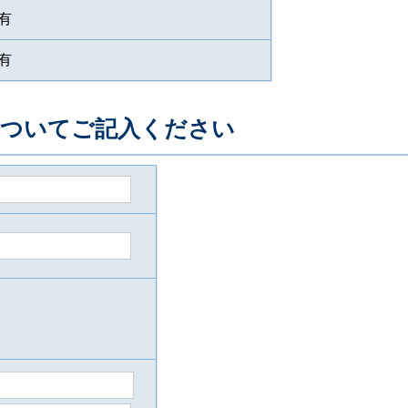
有
有
についてご記入ください