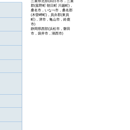
三重県北部(四日市市，三重
郡(菰野町 朝日町 川越町)，
桑名市，いなべ市，桑名郡
(木曽岬町)，員弁郡(東員
町)，津市，亀山市，鈴鹿
市)
静岡県西部(浜松市，磐田
市，袋井市，湖西市)