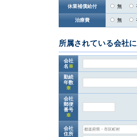
休業補償給付
無
治療費
無
所属されている会社
会社
名
※
勤続
年数
※
会社
郵便
番号
※
会社
住所