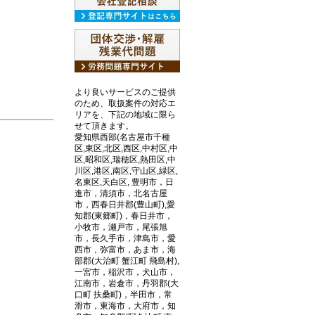
より良いサービスのご提供
のため、取扱案件の対応エ
リアを、下記の地域に限ら
せて頂きます。
愛知県西部(名古屋市千種
区,東区,北区,西区,中村区,中
区,昭和区,瑞穂区,熱田区,中
川区,港区,南区,守山区,緑区,
名東区,天白区, 豊明市，日
進市，清須市，北名古屋
市，西春日井郡(豊山町),愛
知郡(東郷町)，春日井市，
小牧市，瀬戸市，尾張旭
市，長久手市，津島市，愛
西市，弥富市，あま市，海
部郡(大治町 蟹江町 飛島村),
一宮市，稲沢市，犬山市，
江南市，岩倉市，丹羽郡(大
口町 扶桑町)，半田市，常
滑市，東海市，大府市，知