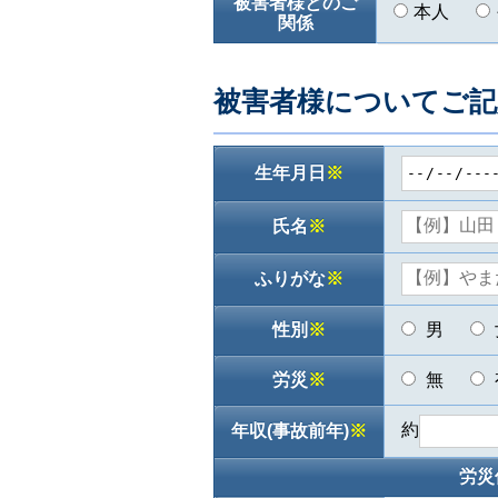
被害者様とのご
本人
関係
被害者様についてご記
生年月日
※
氏名
※
ふりがな
※
性別
※
男
労災
※
無
約
年収(事故前年)
※
労災