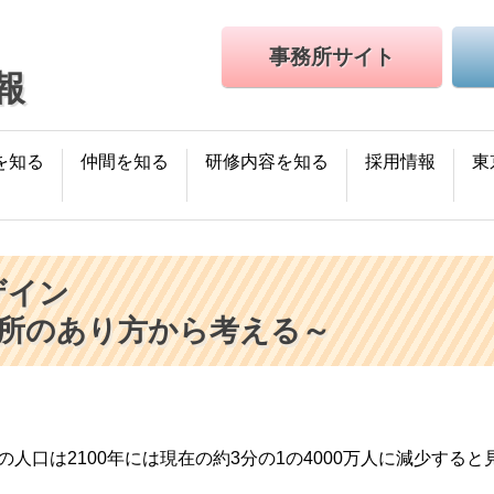
事務所サイト
報
を知る
仲間を知る
研修内容を知る
採用情報
東
ザイン
所のあり方から考える～
人口は2100年には現在の約3分の1の4000万人に減少すると