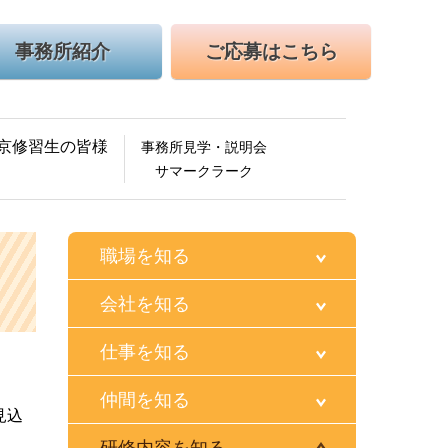
事務所紹介
ご応募はこちら
京修習生の皆様
事務所見学・説明会
サマークラーク
職場を知る
会社を知る
仕事を知る
仲間を知る
見込